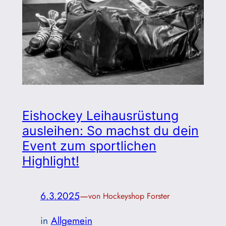
Eishockey Leihausrüstung
ausleihen: So machst du dein
Event zum sportlichen
Highlight!
6.3.2025
—
von Hockeyshop Forster
in
Allgemein