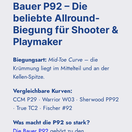
Bauer P92 – Die
beliebte Allround-
Biegung für Shooter &
Playmaker
Biegungsart:
Mid-Toe Curve
– die
Krümmung liegt im Mittelteil und an der
Kellen-Spitze.
Vergleichbare Kurven:
CCM P29 · Warrior W03 · Sherwood PP92
· True TC2 · Fischer #92
Was macht die P92 so stark?
Die Bauer P92
gehört zu den