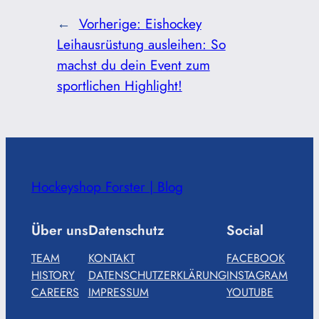
←
Vorherige:
Eishockey
Leihausrüstung ausleihen: So
machst du dein Event zum
sportlichen Highlight!
Hockeyshop Forster | Blog
Über uns
Datenschutz
Social
TEAM
KONTAKT
FACEBOOK
HISTORY
DATENSCHUTZERKLÄRUNG
INSTAGRAM
CAREERS
IMPRESSUM
YOUTUBE