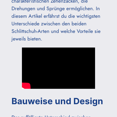
charakteristischen Zehenzacken, die
Drehungen und Sprünge ermöglichen. In
diesem Artikel erfährst du die wichtigsten
Unterschiede zwischen den beiden
Schlittschuh-Arten und welche Vorteile sie
jeweils bieten.
Bauweise und Design