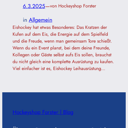
6.3.2025
—
von Hockeyshop Forster
in
Allgemein
Eishockey hat etwas Besonderes: Das Kratzen der
Kufen auf dem Eis, die Energie auf dem Spielfeld
und die Freude, wenn man gemeinsam Tore schießt.
Wenn du ein Event planst, bei dem deine Freunde,
Kollegen oder Gäste selbst aufs Eis sollen, brauchst
du nicht gleich eine komplette Ausrüstung zu kaufen.
Viel einfacher ist es, Eishockey Leihausrüstung…
Hockeyshop Forster | Blog