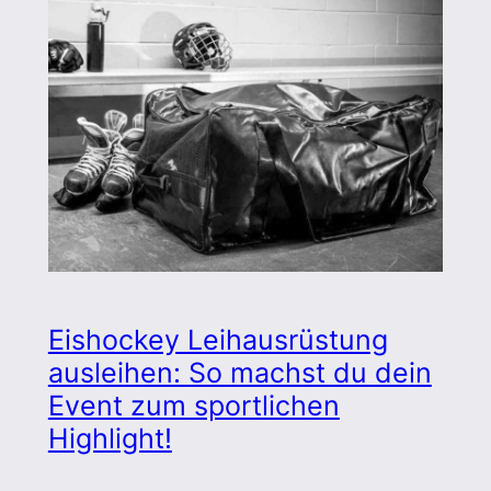
Eishockey Leihausrüstung
ausleihen: So machst du dein
Event zum sportlichen
Highlight!