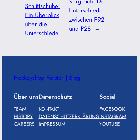
Vergleich: Die
Schlittschuhe:
Unterschiede
Ein Überblick
zwischen P92
über die
und P28
→
Unterschiede
Hockeyshop Forster | Blog
Über uns
Datenschutz
Social
TEAM
KONTAKT
FACEBOOK
HISTORY
DATENSCHUTZERKLÄRUNG
INSTAGRAM
CAREERS
IMPRESSUM
YOUTUBE